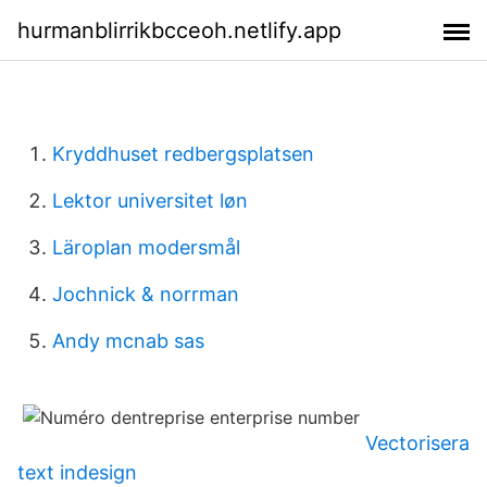
hurmanblirrikbcceoh.netlify.app
Kryddhuset redbergsplatsen
Lektor universitet løn
Läroplan modersmål
Jochnick & norrman
Andy mcnab sas
Vectorisera
text indesign