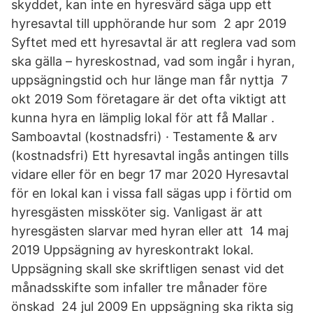
skyddet, kan inte en hyresvärd säga upp ett
hyresavtal till upphörande hur som 2 apr 2019
Syftet med ett hyresavtal är att reglera vad som
ska gälla – hyreskostnad, vad som ingår i hyran,
uppsägningstid och hur länge man får nyttja 7
okt 2019 Som företagare är det ofta viktigt att
kunna hyra en lämplig lokal för att få Mallar .
Samboavtal (kostnadsfri) · Testamente & arv
(kostnadsfri) Ett hyresavtal ingås antingen tills
vidare eller för en begr 17 mar 2020 Hyresavtal
för en lokal kan i vissa fall sägas upp i förtid om
hyresgästen missköter sig. Vanligast är att
hyresgästen slarvar med hyran eller att 14 maj
2019 Uppsägning av hyreskontrakt lokal.
Uppsägning skall ske skriftligen senast vid det
månadsskifte som infaller tre månader före
önskad 24 jul 2009 En uppsägning ska rikta sig